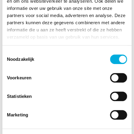
en om ons websiteverkeer te analyseren. Ook delen we
pneumatische Schaltschränken,
informatie over uw gebruik van onze site met onze
Remote i/o- Schaltschränken,
partners voor social media, adverteren en analyse. Deze
Stromverteiler
partners kunnen deze gegevens combineren met andere
informatie die u aan ze heeft verstrekt of die ze hebben
verzameld op basis van uw gebruik van hun services.
Batenburg Beenen ist berechtigt, um selbständig
Schaltschränke mit dem UL-Zertifikat zu bauen.
Toestemmingsselectie
Noodzakelijk
Mehr Informationen?
Voorkeuren
Alex van Dalen
Geschäftsführer
Statistieken
+31 (0)513 - 46 95 00
alex.van.dalen@batenburg.nl
Marketing