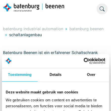
batenburg industrial automation
batenburg beenen
schaltanlagenbau
Batenburg Beenen ist ein erfahrener Schaltschrank
Bauer. Ein Team begeisterter Verdrahtungsmechaniker
ist verantwortlich für die Montage verschiedener
Schaltpulte und Schaltschränke.
Toestemming
Details
Over
Der Schaltschränke Bau ist verantwortlich für die
Produktion von:
Deze website maakt gebruik van cookies
MCC Schaltschränken,
We gebruiken cookies om content en advertenties te
PLC Schaltschränken,
personaliseren, om functies voor social media te bieden
ICT/Data schraänken