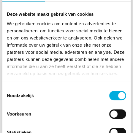
klanten moeten werken en bieden hierbinnen
steeds nieuwe oplossingen voor zowel continue-
Deze website maakt gebruik van cookies
als batchprocessen.
We gebruiken cookies om content en advertenties te
personaliseren, om functies voor social media te bieden
en om ons websiteverkeer te analyseren. Ook delen we
informatie over uw gebruik van onze site met onze
partners voor social media, adverteren en analyse. Deze
partners kunnen deze gegevens combineren met andere
informatie die u aan ze heeft verstrekt of die ze hebben
verzameld op basis van uw gebruik van hun services.
Toestemmingsselectie
Noodzakelijk
Voorkeuren
Food & beverage
Statistieken