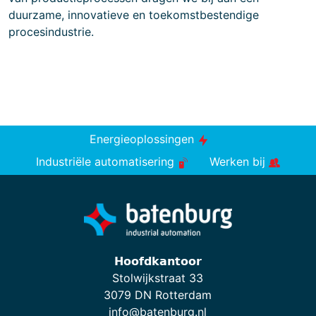
duurzame, innovatieve en toekomstbestendige
procesindustrie.
Energieoplossingen
Industriële automatisering
Werken bij
𝗛𝗼𝗼𝗳𝗱𝗸𝗮𝗻𝘁𝗼𝗼𝗿
Stolwijkstraat 33
3079 DN Rotterdam
info@batenburg.nl