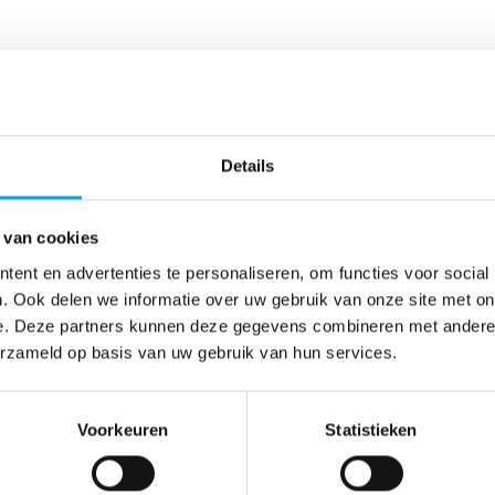
ocesinstellingen (BSP) toepassen?
aan van procesinstellingen die niet in een historian of een
nstellingen die door operators c.q. technologen gewijzigd
Details
stellingen.
langrijke procesparameters en instellingen te selecteren v
 van cookies
parameter opgeslagen. Daar wordt een tijdstempel aan toe
ent en advertenties te personaliseren, om functies voor social
. Ook delen we informatie over uw gebruik van onze site met on
e. Deze partners kunnen deze gegevens combineren met andere i
 en instellingen historisch te bekijken. Dit kan na een cal
erzameld op basis van uw gebruik van hun services.
egevens bij de optimalisatie van een machine of proces be
n bepaald product gewenst is en het hoogste rendement ge
Voorkeuren
Statistieken