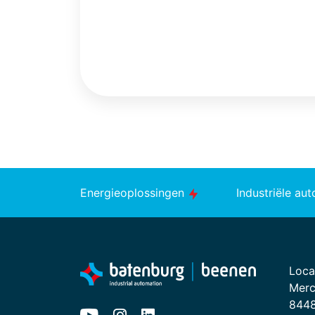
Energieoplossingen
Industriële au
Loca
Merc
8448