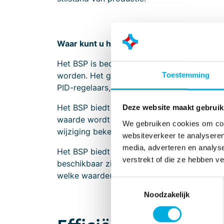
Waar kunt u het Back-up Systeem voor Pr
Het BSP is bedoeld voor het historisch opsl
worden. Het gaat hierbij om parameters en i
Toestemming
PID-regelaars, regelparameters en overige in
Het BSP biedt de mogelijkheid om al deze be
Deze website maakt gebruik
waarde wordt de naam en de waarde van de 
We gebruiken cookies om cont
wijziging bekend is.
websiteverkeer te analyseren
media, adverteren en analys
Het BSP biedt de mogelijkheid om parameters
verstrekt of die ze hebben v
beschikbaar zijn. Daarnaast kunnen deze g
welke waarde(n) voor een parameter bij ee
Toestemmingsselectie
Noodzakelijk