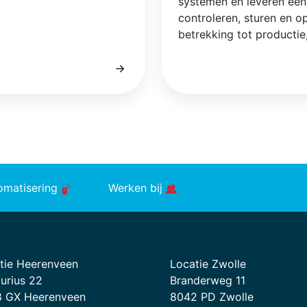
systemen en leveren een 
controleren, sturen en o
betrekking tot productie,
tomatisering
Werken bij
tie Heerenveen
Locatie Zwolle
urius 22
Branderweg 11
 GX Heerenveen
8042 PD Zwolle