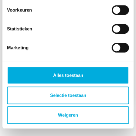
Voorkeuren
AWZI De Groote Zaag
Statistieken
De zuivering wordt gerenoveerd, waarbij, samen
met Aan de Stegge uit Goor (civiel en
Marketing
werktuigbouw), de hydraulische capaciteit van
AWZI De Groote Zaag wordt vergroot van 2.550
m3/h naar 3.050 m3/h en diverse onderdelen die
aan het einde van hun levensduur zijn, worden
Alles toestaan
vervangen.
Selectie toestaan
Weigeren