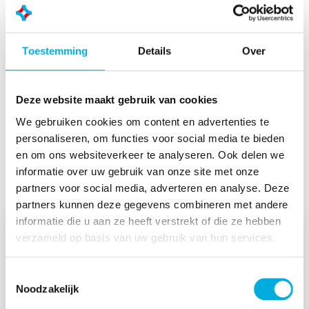
ingezet bij projecten in binnen- en buitenland, waarbij
de supervisie tijdens de realisatie en inbedrijfstelling in
handen is van medewerkers van Batenburg Beenen.
Toestemming
Details
Over
HACCP
Het werken in “restricted areas”, het voldoen aan
Deze website maakt gebruik van cookies
HACCP-voorschriften en het uitvoeren van RVS-
laswerk zijn typerende kenmerken van de afdeling
We gebruiken cookies om content en advertenties te
Installatie.
personaliseren, om functies voor social media te bieden
en om ons websiteverkeer te analyseren. Ook delen we
Projecten
informatie over uw gebruik van onze site met onze
partners voor social media, adverteren en analyse. Deze
partners kunnen deze gegevens combineren met andere
informatie die u aan ze heeft verstrekt of die ze hebben
verzameld op basis van uw gebruik van hun services.
Toestemmingsselectie
Noodzakelijk