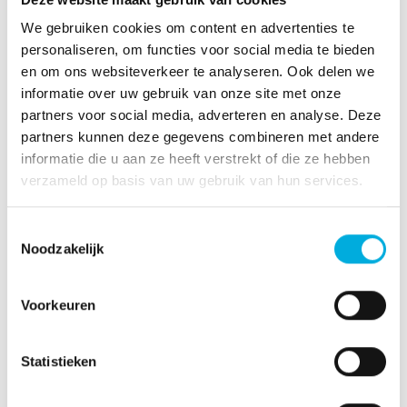
de robot nu zelfstandig bepalen langs welke weg hij
We gebruiken cookies om content en advertenties te
een kratje op hoogte X ophaalt bij stelling A, en neerzet
personaliseren, om functies voor social media te bieden
op hoogte Y bij stelling B. Er is nu al veel animo voor
en om ons websiteverkeer te analyseren. Ook delen we
deze technologie.”
informatie over uw gebruik van onze site met onze
partners voor social media, adverteren en analyse. Deze
partners kunnen deze gegevens combineren met andere
informatie die u aan ze heeft verstrekt of die ze hebben
verzameld op basis van uw gebruik van hun services.
Toestemmingsselectie
Noodzakelijk
Voorkeuren
Statistieken